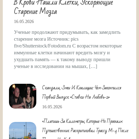
В Крови Нашли Клетки, Ускоряющие
Старение Мозга
16.05.2026
Ученые продолжают придумывать, как замедлить
старение мозга Источник: pics
five/Shutterstock/Fotodom.ru С возрастом некоторые
иммунные клетки начинают вредить мозгу и
ухудшать память — к такому выводу пришли
ученые в исследовании на мышах, […]
Скандалы, Змеи И Коалиции: Чем Закончился
Первый Выпуск «Ставки На Любовь-2»
16.05.2026
«Платишь За Километры, Которые Не Проехал»:
Путешественник Раскритиковал Трассу М-4 После