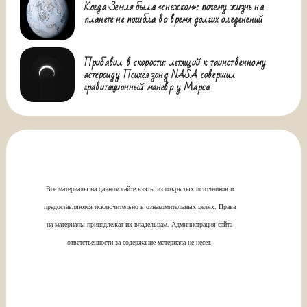
Когда Земля была «снежком»: почему жизнь на
планете не погибла во время долгих оледенений
Прибавил в скорости: летящий к таинственному
астероиду Психея зонд NASA совершил
гравитационный маневр у Марса
Все материалы на данном сайте взяты из открытых источников и
предоставляются исключительно в ознакомительных целях. Права
на материалы принадлежат их владельцам. Администрация сайта
ответственности за содержание материала не несет.