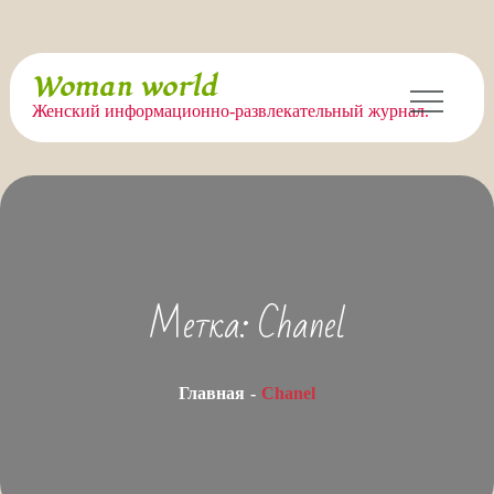
Перейти
Woman world
к
Женский информационно-развлекательный журнал.
содержимому
Метка:
Chanel
Главная
Chanel