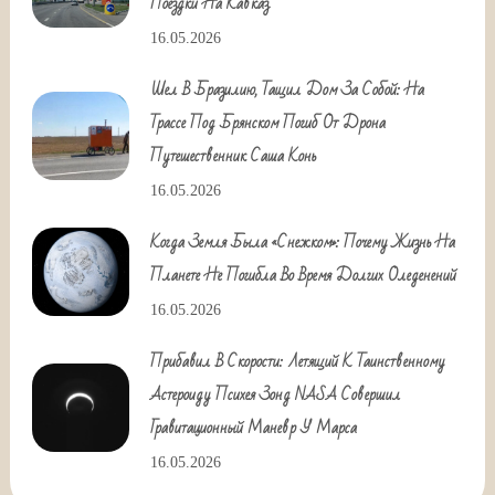
Поездки На Кавказ
16.05.2026
Шел В Бразилию, Тащил Дом За Собой: На
Трассе Под Брянском Погиб От Дрона
Путешественник Саша Конь
16.05.2026
Когда Земля Была «снежком»: Почему Жизнь На
Планете Не Погибла Во Время Долгих Оледенений
16.05.2026
Прибавил В Скорости: Летящий К Таинственному
Астероиду Психея Зонд NASA Совершил
Гравитационный Маневр У Марса
16.05.2026