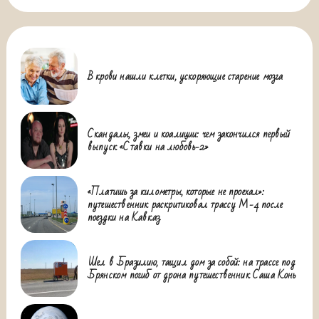
В крови нашли клетки, ускоряющие старение мозга
Скандалы, змеи и коалиции: чем закончился первый
выпуск «Ставки на любовь-2»
«Платишь за километры, которые не проехал»:
путешественник раскритиковал трассу М-4 после
поездки на Кавказ
Шел в Бразилию, тащил дом за собой: на трассе под
Брянском погиб от дрона путешественник Саша Конь