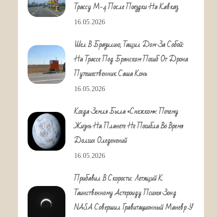
Трассу М-4 После Поездки На Кавказ
16.05.2026
Шел В Бразилию, Тащил Дом За Собой:
На Трассе Под Брянском Погиб От Дрона
Путешественник Саша Конь
16.05.2026
Когда Земля Была «снежком»: Почему
Жизнь На Планете Не Погибла Во Время
Долгих Оледенений
16.05.2026
Прибавил В Скорости: Летящий К
Таинственному Астероиду Психея Зонд
NASA Совершил Гравитационный Маневр У