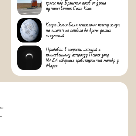
трассе под Брянском погиб от дрона
путешественник Саша Конь
Когда Земля была «снежком»: почему жизнь
на планете не погибла во время долгих
оледенений
Прибавил в скорости: летящий к
таинственному астероиду Психея зонд
NASA совершил гравитационный маневр у
Марса
18+!
на.