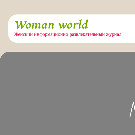
Перейти
Woman world
к
содержимому
Женский информационно-развлекательный журнал.