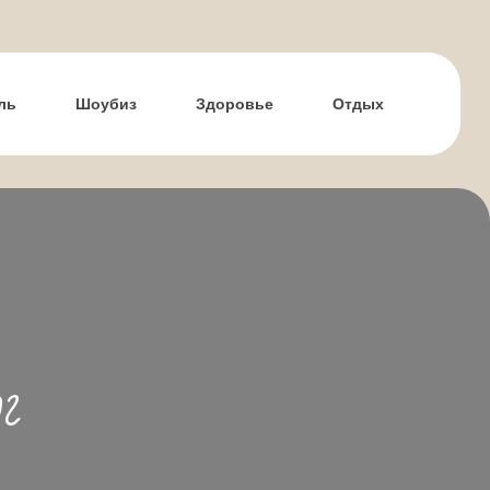
ль
Шоубиз
Здоровье
Отдых
г