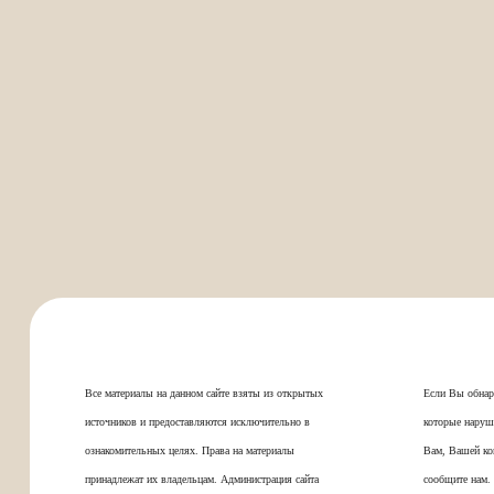
Все материалы на данном сайте взяты из открытых
Если Вы обнар
источников и предоставляются исключительно в
которые наруш
ознакомительных целях. Права на материалы
Вам, Вашей ко
принадлежат их владельцам. Администрация сайта
сообщите нам.