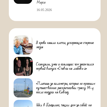
Марса
16.05.2026
В крови нашли клетки, ускоряющие старение
мозга
Скандалы, змеи и коалиции: чем закончился
первый выпуск «Ставки на любовь-2»
«Платишь за километры, которые не проехал»:
путешественник раскритиковал трассу М-4
после поездки на Кавказ
Шел в Бразилию, тащил дом за собой: на