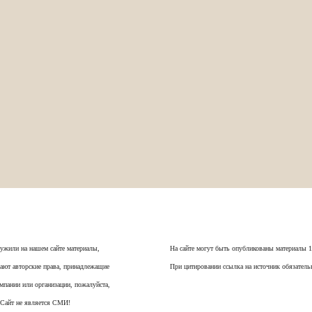
ужили на нашем сайте материалы,
На сайте могут быть опубликованы материалы 
ают авторские права, принадлежащие
При цитировании ссылка на источник обязатель
мпании или организации, пожалуйста,
 Сайт не является СМИ!