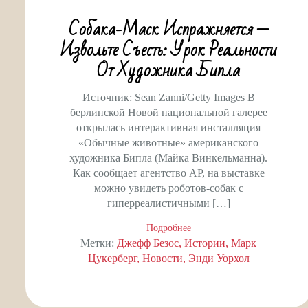
Собака-Маск Испражняется —
Извольте Съесть: Урок Реальности
От Художника Бипла
Источник: Sean Zanni/Getty Images В
берлинской Новой национальной галерее
открылась интерактивная инсталляция
«Обычные животные» американского
художника Бипла (Майка Винкельманна).
Как сообщает агентство AP, на выставке
можно увидеть роботов-собак с
гиперреалистичными […]
Подробнее
Метки:
Джефф Безос
Истории
Марк
Цукерберг
Новости
Энди Уорхол