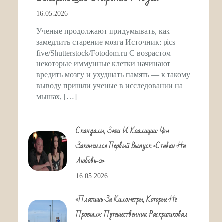
16.05.2026
Ученые продолжают придумывать, как
замедлить старение мозга Источник: pics
five/Shutterstock/Fotodom.ru С возрастом
некоторые иммунные клетки начинают
вредить мозгу и ухудшать память — к такому
выводу пришли ученые в исследовании на
мышах, […]
Скандалы, Змеи И Коалиции: Чем
Закончился Первый Выпуск «Ставки На
Любовь-2»
16.05.2026
«Платишь За Километры, Которые Не
Проехал»: Путешественник Раскритиковал