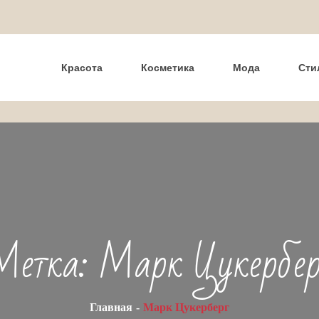
Красота
Косметика
Мода
Сти
Метка:
Марк Цукербер
Главная
Марк Цукерберг