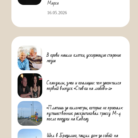
Марса
16.05.2026
В крови нашли клетки, ускоряющие старение
мозга
Скандалы, змеи и коалиции: чем закончился
первый выпуск «Ставки на любовь-2»
«Платишь за километры, которые не проехал»:
путешественник раскритиковал трассу М-4
после поездки на Кавказ
Шел в Бразилию, тащил дом за собой: на