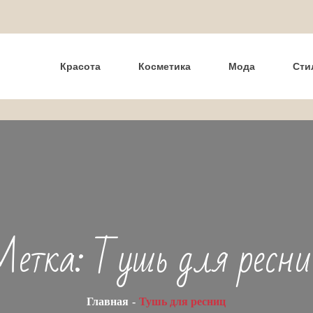
Красота
Косметика
Мода
Сти
Метка:
Тушь для ресн
Главная
Тушь для ресниц