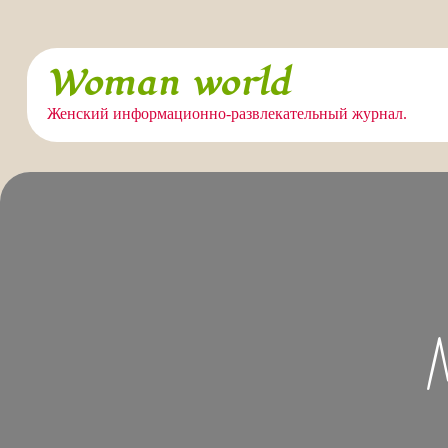
Перейти
Woman world
к
содержимому
Женский информационно-развлекательный журнал.