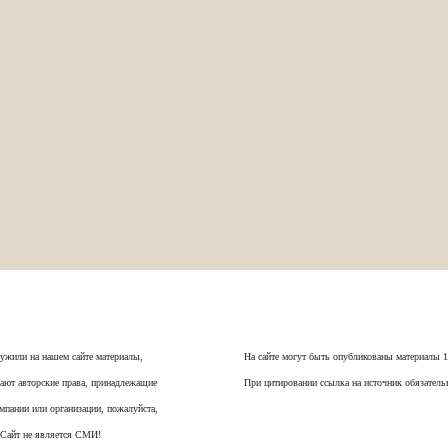
ужили на нашем сайте материалы,
На сайте могут быть опубликованы материалы 
ают авторские права, принадлежащие
При цитировании ссылка на источник обязатель
мпании или организации, пожалуйста,
 Сайт не является СМИ!