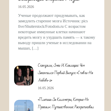
16.05.2026
Ученые продолжают придумывать, как
замедлить старение мозга Источник: pics
five/Shutterstock/Fotodom.ru С возрастом
некоторые иммунные клетки начинают
вредить мозгу и ухудшать память — к такому
выводу пришли ученые в исследовании на
мышах, […]
Скандалы, Змеи И Коалиции: Чем
Закончился Первый Выпуск «Ставки На
Любовь-2»
16.05.2026
«Платишь За Километры, Которые Не
Проехал»: Путешественник Раскритиковал