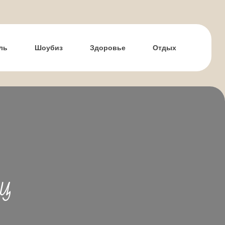
ль
Шоубиз
Здоровье
Отдых
иц