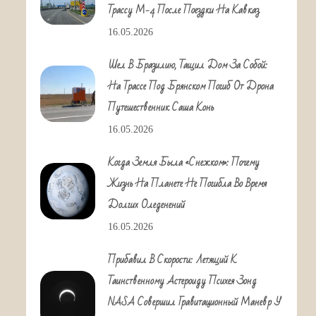
Трассу М-4 После Поездки На Кавказ
16.05.2026
Шел В Бразилию, Тащил Дом За Собой:
На Трассе Под Брянском Погиб От Дрона
Путешественник Саша Конь
16.05.2026
Когда Земля Была «снежком»: Почему
Жизнь На Планете Не Погибла Во Время
Долгих Оледенений
16.05.2026
Прибавил В Скорости: Летящий К
Таинственному Астероиду Психея Зонд
NASA Совершил Гравитационный Маневр У