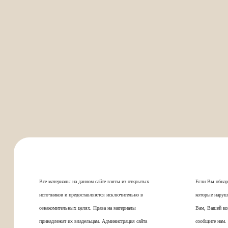
Все материалы на данном сайте взяты из открытых
Если Вы обнар
источников и предоставляются исключительно в
которые наруш
ознакомительных целях. Права на материалы
Вам, Вашей ко
принадлежат их владельцам. Администрация сайта
сообщите нам.