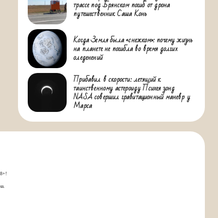
трассе под Брянском погиб от дрона
путешественник Саша Конь
Когда Земля была «снежком»: почему жизнь
на планете не погибла во время долгих
оледенений
Прибавил в скорости: летящий к
таинственному астероиду Психея зонд
NASA совершил гравитационный маневр у
Марса
18+!
на.