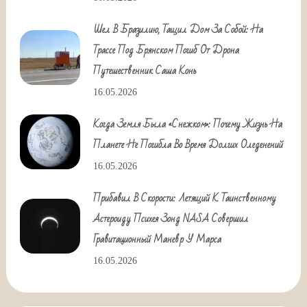
Шел В Бразилию, Тащил Дом За Собой: На
Трассе Под Брянском Погиб От Дрона
Путешественник Саша Конь
16.05.2026
Когда Земля Была «снежком»: Почему Жизнь На
Планете Не Погибла Во Время Долгих Оледенений
16.05.2026
Прибавил В Скорости: Летящий К Таинственному
Астероиду Психея Зонд NASA Совершил
Гравитационный Маневр У Марса
16.05.2026