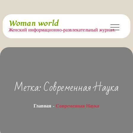
Перейти
Woman world
к
Женский информационно-развлекательный журнал.
содержимому
Метка:
Современная Наука
Главная
Современная Наука