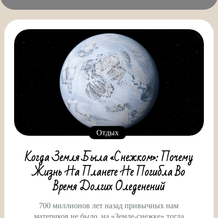
Отдых
Когда Земля Была «снежком»: Почему
Жизнь На Планете Не Погибла Во
Время Долгих Оледенений
700 миллионов лет назад привычных нам
материков не было, на «Земле-снежке» тогда