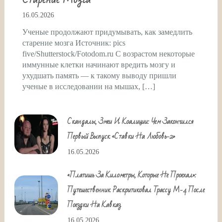
16.05.2026
Ученые продолжают придумывать, как замедлить
старение мозга Источник: pics
five/Shutterstock/Fotodom.ru С возрастом некоторые
иммунные клетки начинают вредить мозгу и
ухудшать память — к такому выводу пришли
ученые в исследовании на мышах, […]
Скандалы, Змеи И Коалиции: Чем Закончился
Первый Выпуск «Ставки На Любовь-2»
16.05.2026
«Платишь За Километры, Которые Не Проехал»:
Путешественник Раскритиковал Трассу М-4 После
Поездки На Кавказ
16.05.2026