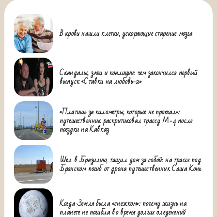
В крови нашли клетки, ускоряющие старение мозга
Скандалы, змеи и коалиции: чем закончился первый
выпуск «Ставки на любовь-2»
«Платишь за километры, которые не проехал»:
путешественник раскритиковал трассу М-4 после
поездки на Кавказ
Шел в Бразилию, тащил дом за собой: на трассе под
Брянском погиб от дрона путешественник Саша Конь
Когда Земля была «снежком»: почему жизнь на
планете не погибла во время долгих оледенений