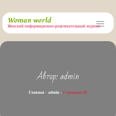
Перейти
Woman world
к
Женский информационно-развлекательный журнал.
содержимому
Автор:
admin
Главная
admin
Страница 39