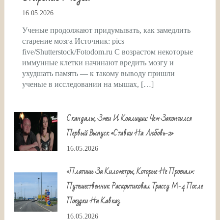
16.05.2026
Ученые продолжают придумывать, как замедлить
старение мозга Источник: pics
five/Shutterstock/Fotodom.ru С возрастом некоторые
иммунные клетки начинают вредить мозгу и
ухудшать память — к такому выводу пришли
ученые в исследовании на мышах, […]
Скандалы, Змеи И Коалиции: Чем Закончился
Первый Выпуск «Ставки На Любовь-2»
16.05.2026
«Платишь За Километры, Которые Не Проехал»:
Путешественник Раскритиковал Трассу М-4 После
Поездки На Кавказ
16.05.2026