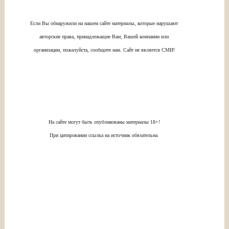
Если Вы обнаружили на нашем сайте материалы, которые нарушают
авторские права, принадлежащие Вам, Вашей компании или
организации, пожалуйста, сообщите нам. Сайт не является СМИ!
На сайте могут быть опубликованы материалы 18+!
При цитировании ссылка на источник обязательна.