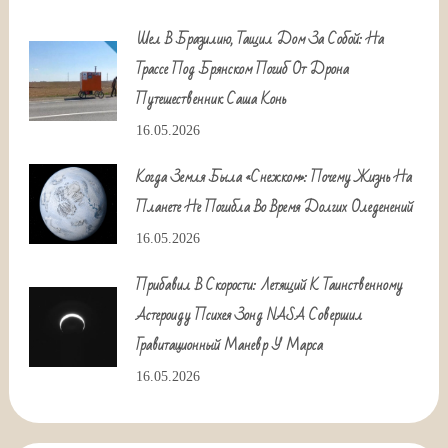
Шел В Бразилию, Тащил Дом За Собой: На
Трассе Под Брянском Погиб От Дрона
Путешественник Саша Конь
16.05.2026
Когда Земля Была «снежком»: Почему Жизнь На
Планете Не Погибла Во Время Долгих Оледенений
16.05.2026
Прибавил В Скорости: Летящий К Таинственному
Астероиду Психея Зонд NASA Совершил
Гравитационный Маневр У Марса
16.05.2026