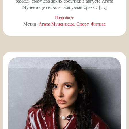
развод” сразу два ярких события: в августе Агата
Муцениеце связала себя узами брака с […]
Подробнее
Метки:
Агата Муцениеце
Спорт
Фитнес