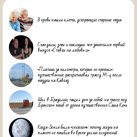
В крови нашли клетки, ускоряющие старение мозга
Скандалы, змеи и коалиции: чем закончился первый
выпуск «Ставки на любовь-2»
«Платишь за километры, которые не проехал»:
путешественник раскритиковал трассу М-4 после
поездки на Кавказ
Шел в Бразилию, тащил дом за собой: на трассе под
Брянском погиб от дрона путешественник Саша Конь
Когда Земля была «снежком»: почему жизнь на
планете не погибла во время долгих оледенений