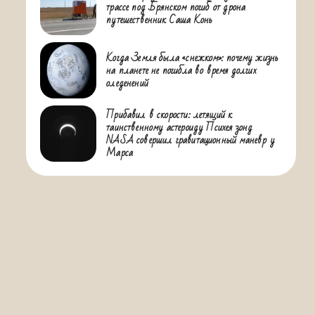
трассе под Брянском погиб от дрона
путешественник Саша Конь
Когда Земля была «снежком»: почему жизнь
на планете не погибла во время долгих
оледенений
Прибавил в скорости: летящий к
таинственному астероиду Психея зонд
NASA совершил гравитационный маневр у
Марса