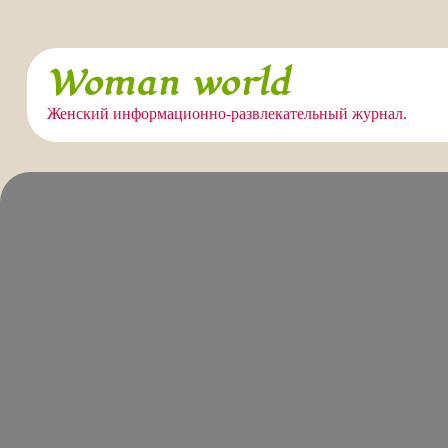
Перейти
Woman world
к
содержимому
Женский информационно-развлекательный журнал.