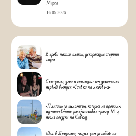
Марса
16.05.2026
В крови нашли клетки, ускоряющие старение
мозга
Скандалы, змеи и коалиции: чем закончился
первый выпуск «Ставки на любовь-2»
«Платишь за километры, которые не проехал»:
путешественник раскритиковал трассу М-4
после поездки на Кавказ
Шел в Бразилию, тащил дом за собой: на