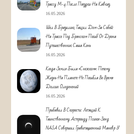
Трассу М-4 После Поездки На Кавказ
16.05.2026
Шел В Бразилию, Тащил Дом За Собой:
На Трассе Под Брянском Погиб От Дрона
Путешественник Саша Конь
16.05.2026
Когда Земля Была «снежком»: Почему
Жизнь На Планете Не Погибла Во Время
Долгих Оледенений
16.05.2026
Прибавил В Скорости: Летящий К
Таинственному Астероиду Психея Зонд
NASA Совершил Гравитационный Маневр У