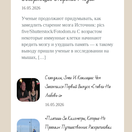
16.05.2026
Ученые продолжают придумывать, как
замедлить старение мозга Источник: pics
five/Shutterstock/Fotodom.ru С возрастом
некоторые иммунные клетки начинают
вредить мозгу и ухудшать память — к такому
выводу пришли ученые в исследовании на
мышах, […]
Скандалы, Змеи И Коалиции: Чем
Закончился Первый Выпуск «Ставки На
Любовь-2»
16.05.2026
«Платишь За Километры, Которые Не
Проехал»: Путешественник Раскритиковал