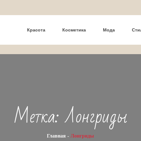
Красота
Косметика
Мода
Сти
Метка:
Лонгриды
Главная
Лонгриды