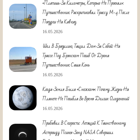
«Платишь За Километры, Которые Не Проехал»:
Путешественник Раскритиковал Трассу М-4 После
Поездки На Кавказ
16.05.2026
Шел В Бразилию, Тащил Дом За Собой: На
Трассе Под Брянском Погиб От Дрона
Путешественник Саша Конь
16.05.2026
Когда Земля Была «снежком»: Почему Жизнь На
Планете Не Погибла Во Время Долгих Оледенений
16.05.2026
Прибавил В Скорости: Летящий К Таинственному
Астероиду Психея Зонд NASA Совершил