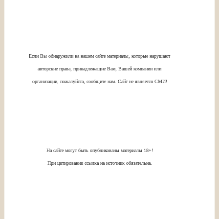
Если Вы обнаружили на нашем сайте материалы, которые нарушают
авторские права, принадлежащие Вам, Вашей компании или
организации, пожалуйста, сообщите нам. Сайт не является СМИ!
На сайте могут быть опубликованы материалы 18+!
При цитировании ссылка на источник обязательна.