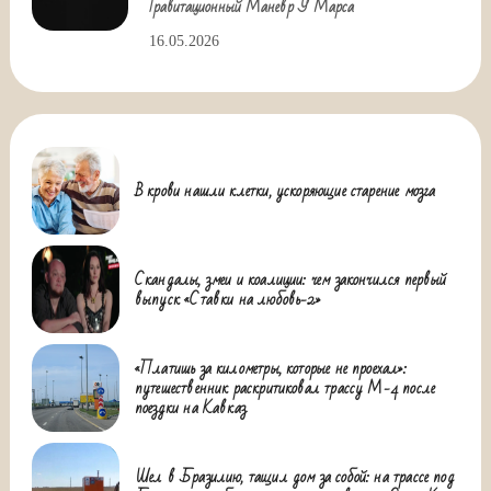
Гравитационный Маневр У Марса
16.05.2026
В крови нашли клетки, ускоряющие старение мозга
Скандалы, змеи и коалиции: чем закончился первый
выпуск «Ставки на любовь-2»
«Платишь за километры, которые не проехал»:
путешественник раскритиковал трассу М-4 после
поездки на Кавказ
Шел в Бразилию, тащил дом за собой: на трассе под