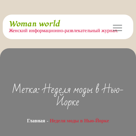
Перейти
Woman world
к
Женский информационно-развлекательный журнал.
содержимому
Метка:
Неделя моды в Нью-
Йорке
Главная
Неделя моды в Нью-Йорке