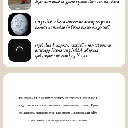
Брянском погиб от дрона путешественник Саша Конь
Когда Земля была «снежком»: почему жизнь на
планете не погибла во время долгих оледенений
Прибавил в скорости: летящий к таинственному
астероиду Психея зонд NASA совершил
гравитационный маневр у Марса
Все материалы на данном сайте взяты из открытых источников и
предоставляются исключительно в ознакомительных целях. Права
на материалы принадлежат их владельцам. Администрация сайта
ответственности за содержание материала не несет.