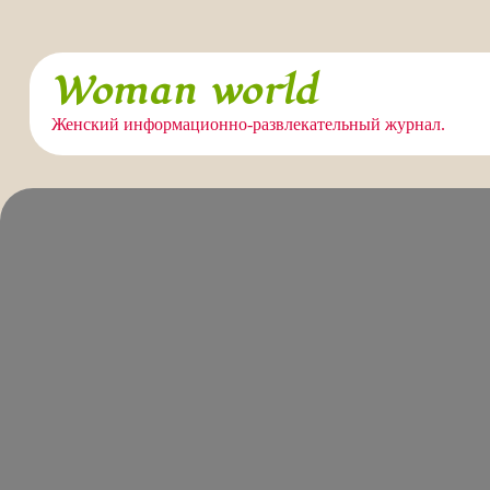
Перейти
Woman world
к
содержимому
Женский информационно-развлекательный журнал.