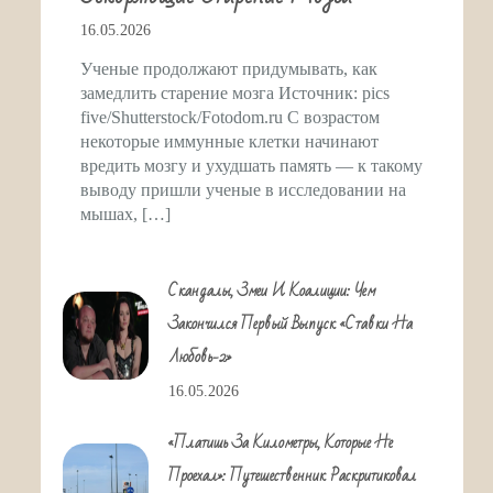
16.05.2026
Ученые продолжают придумывать, как
замедлить старение мозга Источник: pics
five/Shutterstock/Fotodom.ru С возрастом
некоторые иммунные клетки начинают
вредить мозгу и ухудшать память — к такому
выводу пришли ученые в исследовании на
мышах, […]
Скандалы, Змеи И Коалиции: Чем
Закончился Первый Выпуск «Ставки На
Любовь-2»
16.05.2026
«Платишь За Километры, Которые Не
Проехал»: Путешественник Раскритиковал