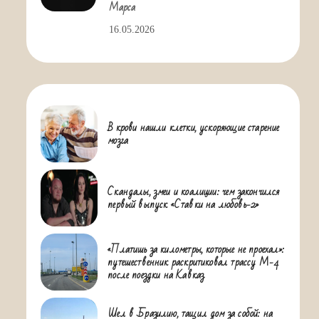
Марса
16.05.2026
В крови нашли клетки, ускоряющие старение
мозга
Скандалы, змеи и коалиции: чем закончился
первый выпуск «Ставки на любовь-2»
«Платишь за километры, которые не проехал»:
путешественник раскритиковал трассу М-4
после поездки на Кавказ
Шел в Бразилию, тащил дом за собой: на