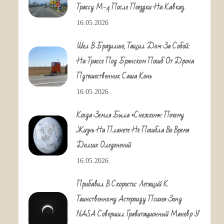
Трассу М-4 После Поездки На Кавказ
16.05.2026
Шел В Бразилию, Тащил Дом За Собой:
На Трассе Под Брянском Погиб От Дрона
Путешественник Саша Конь
16.05.2026
Когда Земля Была «снежком»: Почему
Жизнь На Планете Не Погибла Во Время
Долгих Оледенений
16.05.2026
Прибавил В Скорости: Летящий К
Таинственному Астероиду Психея Зонд
NASA Совершил Гравитационный Маневр У