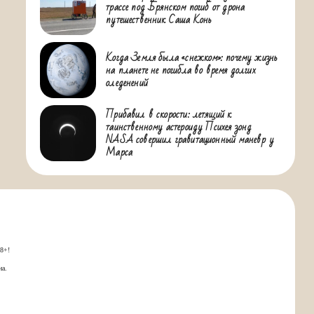
трассе под Брянском погиб от дрона
путешественник Саша Конь
Когда Земля была «снежком»: почему жизнь
на планете не погибла во время долгих
оледенений
Прибавил в скорости: летящий к
таинственному астероиду Психея зонд
NASA совершил гравитационный маневр у
Марса
18+!
на.