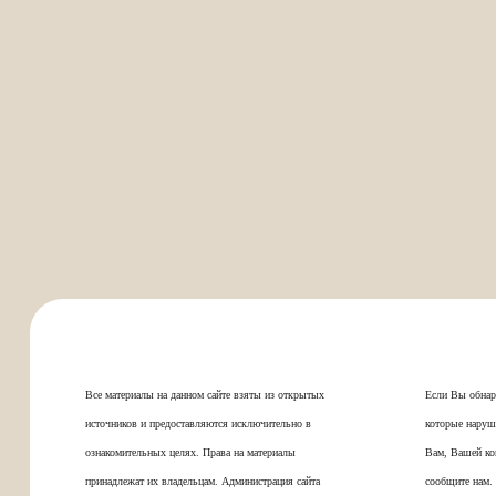
Все материалы на данном сайте взяты из открытых
Если Вы обнар
источников и предоставляются исключительно в
которые наруш
ознакомительных целях. Права на материалы
Вам, Вашей ко
принадлежат их владельцам. Администрация сайта
сообщите нам.