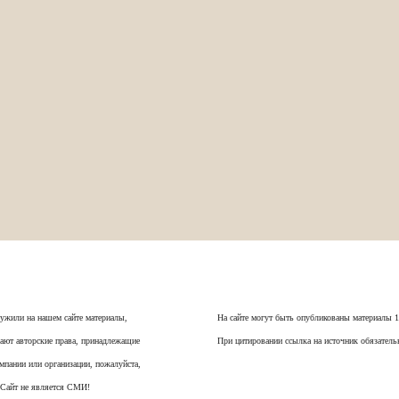
ужили на нашем сайте материалы,
На сайте могут быть опубликованы материалы 
ают авторские права, принадлежащие
При цитировании ссылка на источник обязатель
мпании или организации, пожалуйста,
 Сайт не является СМИ!