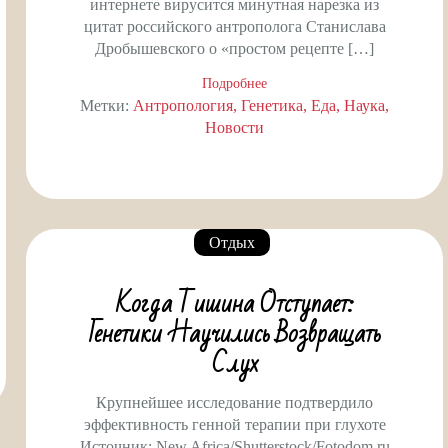
интернете вирусится минутная нарезка из
цитат российского антрополога Станислава
Дробышевского о «простом рецепте […]
Подробнее
Метки:
Антропология
Генетика
Еда
Наука
Новости
Отдых
Когда Тишина Отступает:
Генетики Научились Возвращать
Слух
Крупнейшее исследование подтвердило
эффективность генной терапии при глухоте
Источник: New Africa/Shutterstock/Fotodom.ru