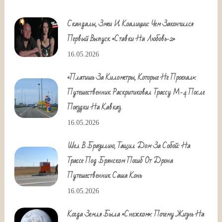
Скандалы, Змеи И Коалиции: Чем Закончился
Первый Выпуск «Ставки На Любовь-2»
16.05.2026
«Платишь За Километры, Которые Не Проехал»:
Путешественник Раскритиковал Трассу М-4 После
Поездки На Кавказ
16.05.2026
Шел В Бразилию, Тащил Дом За Собой: На
Трассе Под Брянском Погиб От Дрона
Путешественник Саша Конь
16.05.2026
Когда Земля Была «снежком»: Почему Жизнь На