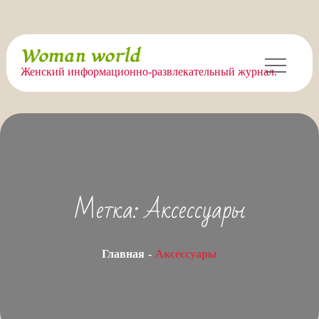
Перейти
Woman world
к
Женский информационно-развлекательный журнал.
содержимому
Метка:
Аксессуары
Главная
Аксессуары