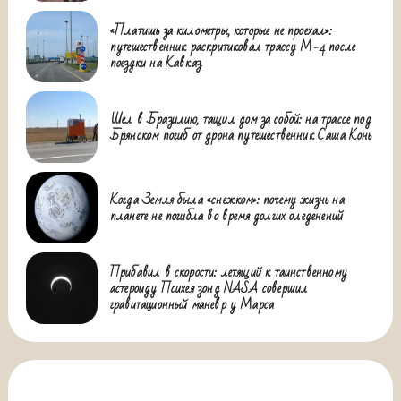
«Платишь за километры, которые не проехал»:
путешественник раскритиковал трассу М-4 после
поездки на Кавказ
Шел в Бразилию, тащил дом за собой: на трассе под
Брянском погиб от дрона путешественник Саша Конь
Когда Земля была «снежком»: почему жизнь на
планете не погибла во время долгих оледенений
Прибавил в скорости: летящий к таинственному
астероиду Психея зонд NASA совершил
гравитационный маневр у Марса