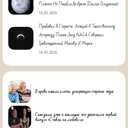
Планете Не Погибла Во Время Долгих Оледенений
16.05.2026
Прибавил В Скорости: Летящий К Таинственному
Астероиду Психея Зонд NASA Совершил
Гравитационный Маневр У Марса
16.05.2026
В крови нашли клетки, ускоряющие старение мозга
Скандалы, змеи и коалиции: чем закончился первый
выпуск «Ставки на любовь-2»