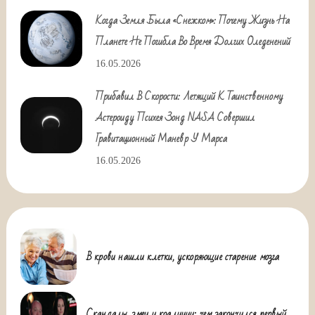
Когда Земля Была «снежком»: Почему Жизнь На
Планете Не Погибла Во Время Долгих Оледенений
16.05.2026
Прибавил В Скорости: Летящий К Таинственному
Астероиду Психея Зонд NASA Совершил
Гравитационный Маневр У Марса
16.05.2026
В крови нашли клетки, ускоряющие старение мозга
Скандалы, змеи и коалиции: чем закончился первый