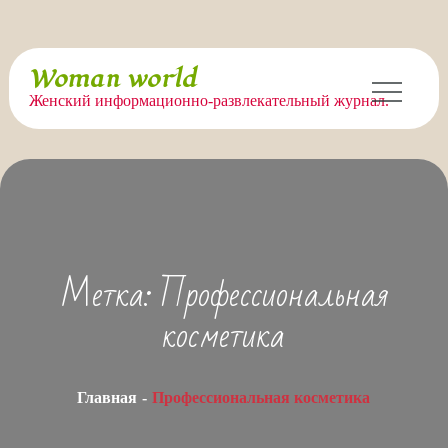
Перейти
Woman world
к
Женский информационно-развлекательный журнал.
содержимому
Метка:
Профессиональная
косметика
Главная
Профессиональная косметика