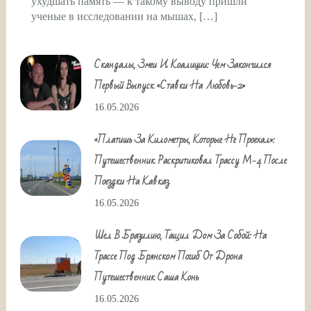
ухудшать память — к такому выводу пришли
ученые в исследовании на мышах, […]
Скандалы, Змеи И Коалиции: Чем Закончился
Первый Выпуск «Ставки На Любовь-2»
16.05.2026
«Платишь За Километры, Которые Не Проехал»:
Путешественник Раскритиковал Трассу М-4 После
Поездки На Кавказ
16.05.2026
Шел В Бразилию, Тащил Дом За Собой: На
Трассе Под Брянском Погиб От Дрона
Путешественник Саша Конь
16.05.2026