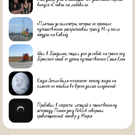
выпуск «Ставки на любовь-2»
«Платишь за километры, которые не проехал»:
путешественник раскритиковал трассу М-4 после
поездки на Кавказ
Шел в Бразилию, тащил дом за собой: на трассе под
Брянском погиб от дрона путешественник Саша Конь
Когда Земля была «снежком»: почему жизнь на
планете не погибла во время долгих оледенений
Прибавил в скорости: летящий к таинственному
астероиду Психея зонд NASA совершил
гравитационный маневр у Марса