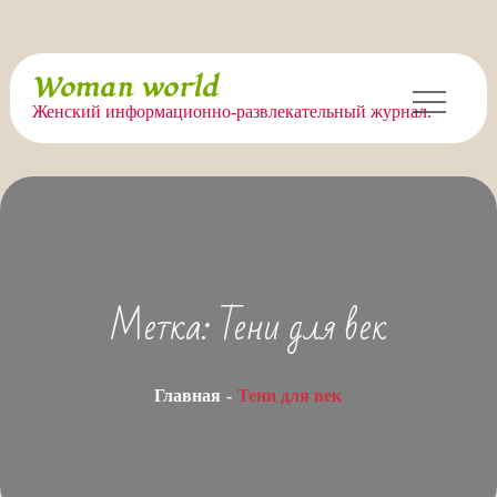
Перейти
Woman world
к
Женский информационно-развлекательный журнал.
содержимому
Метка:
Тени для век
Главная
Тени для век