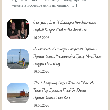
ученые в исследовании на мышах, […]
Скандалы, Змеи И Коалиции: Чем Закончился
Первый Выпуск «Ставки На Любовь-2»
16.05.2026
«Платишь За Километры, Которые Не Проехал»:
Путешественник Раскритиковал Трассу М-4 После
Поездки На Кавказ
16.05.2026
Шел В Бразилию, Тащил Дом За Собой: На
Трассе Под Брянском Погиб От Дрона
Путешественник Саша Конь
16.05.2026