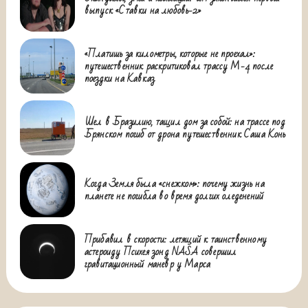
выпуск «Ставки на любовь-2»
«Платишь за километры, которые не проехал»:
путешественник раскритиковал трассу М-4 после
поездки на Кавказ
Шел в Бразилию, тащил дом за собой: на трассе под
Брянском погиб от дрона путешественник Саша Конь
Когда Земля была «снежком»: почему жизнь на
планете не погибла во время долгих оледенений
Прибавил в скорости: летящий к таинственному
астероиду Психея зонд NASA совершил
гравитационный маневр у Марса