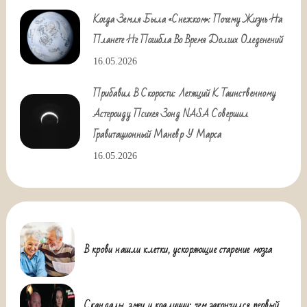
Когда Земля Была «снежком»: Почему Жизнь На
Планете Не Погибла Во Время Долгих Оледенений
16.05.2026
Прибавил В Скорости: Летящий К Таинственному
Астероиду Психея Зонд NASA Совершил
Гравитационный Маневр У Марса
16.05.2026
В крови нашли клетки, ускоряющие старение мозга
Скандалы, змеи и коалиции: чем закончился первый